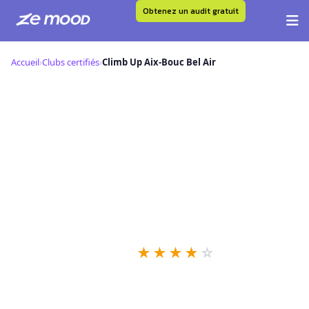
Obtenez un audit gratuit
Aller
au
Accueil
›
Clubs certifiés
›
Climb Up Aix-Bouc Bel Air
contenu
C
Climb Up Aix-Bouc Bel Air — Club
Certifié Ze Mood
📍 ,
★
★
★
★
☆
✓
Niveau IRON
94 retours