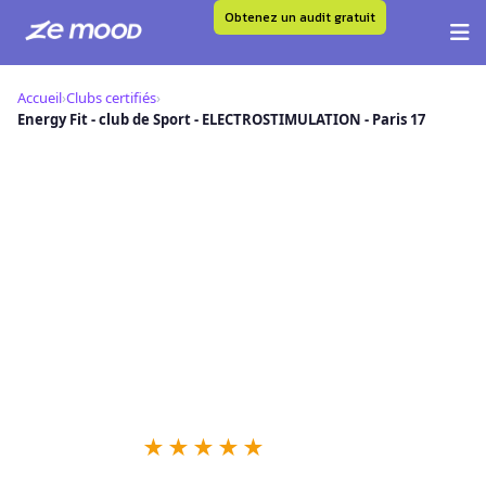
Obtenez un audit gratuit
Aller
au
Accueil
›
Clubs certifiés
›
contenu
Energy Fit - club de Sport - ELECTROSTIMULATION - Paris 17
E
Energy Fit - club de Sport -
ELECTROSTIMULATION - Paris 17 —
Club Certifié Ze Mood
📍 9 Rue Lantiez, 75017 Paris
★
★
★
★
★
39 retours