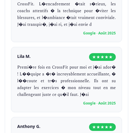
CrossFit. L�encadrement �tait s�rieux, les
coachs attentifs � la technique pour �viter les
blessures, et l�ambiance �tait vraiment conviviale.
J�ai transpir�, j�ai ri, et j�ai envie d
Google · Août 2025
Lila M.
★★★★★
Premi�re fois en CrossFit pour moi et j�ai ador�
! L��quipe a �t� incroyablement accueillante, �
l��coute et tr�s professionnelle. Ils ont su
adapter les exercices � mon niveau tout en me
challengeant juste ce qu�il faut. J�ai
Google · Août 2025
Anthony G.
★★★★★