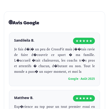
🌐
Avis Google
Sandileila B.
★★★★★
Je fais d�j� un peu de CrossFit mais j��tais ravie
de faire d�couvrir ce sport � ma famille.
L�accueil �tait chaleureux, les coachs tr�s pros
et attentifs � chacun, d�butant ou non. Tout le
monde a pass� un super moment, et moi la
Google · Août 2025
Matthew B.
★★★★★
Exp�rience au top pour un tout premier essai en