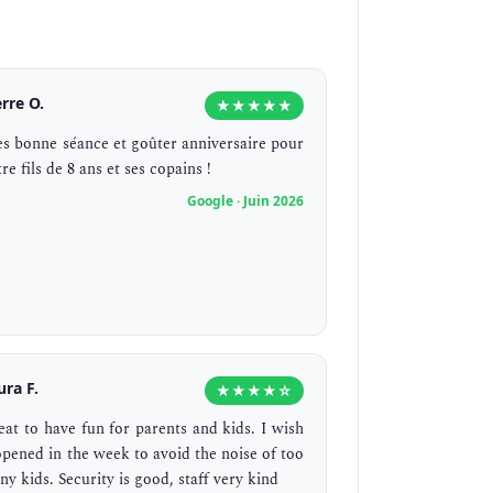
erre O.
★★★★★
ès bonne séance et goûter anniversaire pour
re fils de 8 ans et ses copains !
Google · Juin 2026
ura F.
★★★★☆
eat to have fun for parents and kids. I wish
 opened in the week to avoid the noise of too
y kids. Security is good, staff very kind