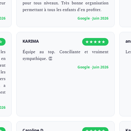
eur
pour tous niveaux. Très bonne organisation
permettant à tous les enfants d'en profiter.
2026
Google · Juin 2026
KARIMA
an
☆
★★★★★
les
Équipe au top. Conciliante et vraiment
Le
 en
sympathique. 👏
ent
Google · Juin 2026
les
ers
n a
est
2026
Caroline D.
Ka
★
★★★★★