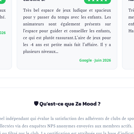
aux
Très bel espace de jeux ludique et spacieux
Tr
té.
pour y passer du temps avec les enfants. Les
me
animateurs sont également présents sur
en
l’espace pour guider et conseiller les enfants,
Ha
2026
ce qui est plutôt rassurant.L’aire de jeux pour
les -4 ans est petite mais fait l’affaire. Il y a
plusieurs niveaux…
Google · Juin 2026
🛡️ Qu'est-ce que Ze Mood ?
el indépendant qui évalue la satisfaction des adhérents de clubs de spor
llectées via des enquêtes NPS anonymes envoyées aux membres actifs. 
 ou filtré par le club. La certification est attribuée sur la base d'indica