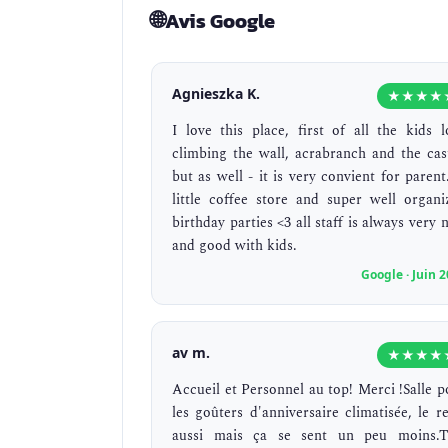
🌐
Avis Google
Agnieszka K.
★★★★
I love this place, first of all the kids l
climbing the wall, acrabranch and the cast
but as well - it is very convient for parent
little coffee store and super well organi
birthday parties <3 all staff is always very 
and good with kids.
Google · Juin 
av m.
★★★★
Accueil et Personnel au top! Merci !Salle p
les goûters d'anniversaire climatisée, le re
aussi mais ça se sent un peu moins.T