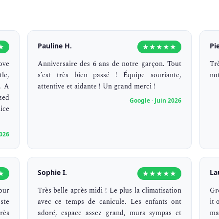
Pauline H.
Pi
★
★★★★★
ove
Anniversaire des 6 ans de notre garçon. Tout
Tr
le,
s’est très bien passé ! Équipe souriante,
not
. A
attentive et aidante ! Un grand merci !
zed
Google · Juin 2026
nice
2026
Sophie I.
La
★
★★★★★
our
Très belle après midi ! Le plus la climatisation
Gr
ste
avec ce temps de canicule. Les enfants ont
it
rès
adoré, espace assez grand, murs sympas et
man