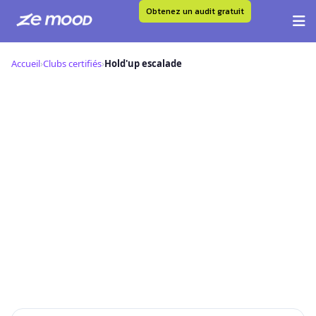
Obtenez un audit gratuit
Aller
au
Accueil
›
Clubs certifiés
›
Hold'up escalade
contenu
H
Hold'up escalade — Club Certifié Ze
Mood
📍 ,