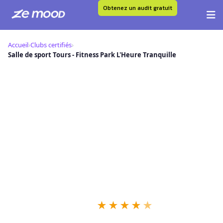
Obtenez un audit gratuit
Aller
au
Accueil
›
Clubs certifiés
›
contenu
Salle de sport Tours - Fitness Park L'Heure Tranquille
S
Salle de sport Tours - Fitness Park
L'Heure Tranquille — Club Certifié
Ze Mood
📍 59 Av. Marcel Merieux, 37200 Tours
★
★
★
★
★
✓
Niveau IRON
315 retours