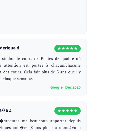
ederique d.
★★★★★
 studio de cours de Pilates de qualité où
e attention est portée à chacun/chacune
rs des cours. Cela fait plus de 5 ans que j'y
is chaque semaine.
Google · Déc 2025
a�a Z.
★★★★★
�rapeutes ma beaucoup apporter depuis
elques ann�es (8 ans plus ou moins)Voici