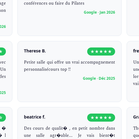
age
conférences ou faire du Pilates
son
Google · Jan 2026
2026
Therese B.
fr
★
★★★★★
vec
Petite salle qui offre un vrai accompagnement
Un
.Un
personnalisécours top !!
un
des
lo
Google · Déc 2025
va
2025
beatrice f.
Gr
☆
★★★★★
s �
Des cours de qualit� , en petit nombre dans
Th
� l
une salle agr�able... Je vais bient�t
qu