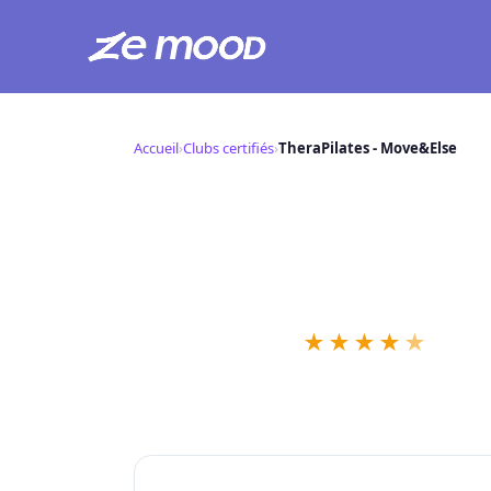
Aller
au
Accueil
›
Clubs certifiés
›
TheraPilates - Move&Else
contenu
TheraPilates 
T
📍 90 Av. du Marechal Foch
★
★
★
★
★
41 retou