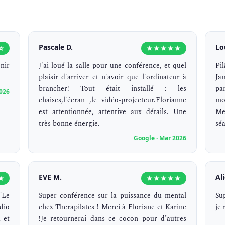
Pascale D.
Lo
☆
★★★★★
nir
J'ai loué la salle pour une conférence, et quel
Pi
plaisir d'arriver et n'avoir que l'ordinateur à
Ja
brancher! Tout était installé : les
pa
2026
chaises,l'écran ,le vidéo-projecteur.Florianne
mo
est attentionnée, attentive aux détails. Une
Me
très bonne énergie.
séa
Google · Mar 2026
EVE M.
Al
★
★★★★★
"Le
Super conférence sur la puissance du mental
Su
dio
chez Therapilates ! Merci à Floriane et Karine
je
 et
!Je retournerai dans ce cocon pour d’autres