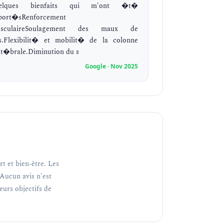
elques bienfaits qui m'ont �t�
port�sRenforcement
sculaireSoulagement des maux de
s.Flexibilit� et mobilit� de la colonne
rt�brale.Diminution du s
Google · Nov 2025
t et bien-être. Les
Aucun avis n'est
teurs objectifs de