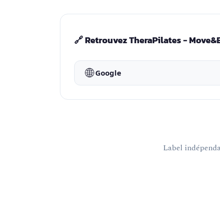
🔗 Retrouvez TheraPilates - Move&E
🌐
Google
Label indépendan