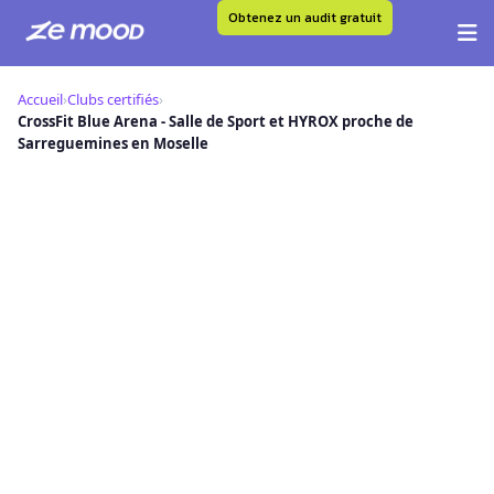
Obtenez un audit gratuit
Aller
au
Accueil
›
Clubs certifiés
›
contenu
CrossFit Blue Arena - Salle de Sport et HYROX proche de
Sarreguemines en Moselle
C
CrossFit Blue Arena - Salle de Sport
et HYROX proche de
Sarreguemines en Moselle — Club
Certifié Ze Mood
📍 42 L Avenue Marchande, 57520 Grosbliederstroff