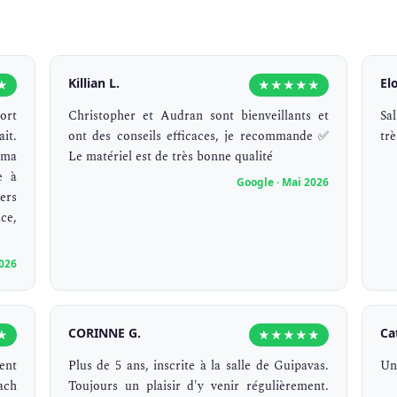
Killian L.
El
★
★★★★★
ort
Christopher et Audran sont bienveillants et
Sa
it.
ont des conseils efficaces, je recommande ✅
trè
 ma
Le matériel est de très bonne qualité
e à
Google · Mai 2026
ers
ce,
2026
CORINNE G.
Ca
★
★★★★★
ent
Plus de 5 ans, inscrite à la salle de Guipavas.
Une
ach
Toujours un plaisir d'y venir régulièrement.