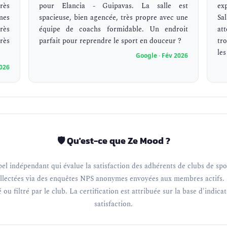
rès
pour Elancia - Guipavas. La salle est
exp
mes
spacieuse, bien agencée, très propre avec une
Sa
rès
équipe de coachs formidable. Un endroit
at
rès
parfait pour reprendre le sport en douceur ?
tr
les
Google · Fév 2026
2026
🛡️ Qu'est-ce que Ze Mood ?
el indépendant qui évalue la satisfaction des adhérents de clubs de spor
llectées via des enquêtes NPS anonymes envoyées aux membres actifs. 
 ou filtré par le club. La certification est attribuée sur la base d'indica
satisfaction.