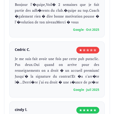
Bonjour l'�quipe,Voil� 2 semaines que je fait
partie des adh�rents du club.�quipe au top.Coach
�galement rien � dire bonne motivation pousse �
l'�volution de ton niveauMerci � vous
Google · Oct 2025
Cedric C.
★☆☆☆☆
Je me suis fait avoir une fois par cette pub putaclic.
Pas deux.Oui quand on arrive pour des
renseignements on a droit � un accueil premium!
Jusqu'� la signature du contrat!Et �a s'arr�te
l�...Derri�re j'ai eu droit � une s�ance de pr�se
Google · Juil 2025
cindy l.
★★★★★