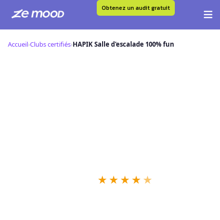
Obtenez un audit gratuit
Aller
au
Accueil
›
Clubs certifiés
›
HAPIK Salle d'escalade 100% fun
contenu
H
HAPIK Salle d'escalade 100% fun —
Club Certifié Ze Mood
📍 ,
★
★
★
★
★
✓
Niveau IRON
43 retours