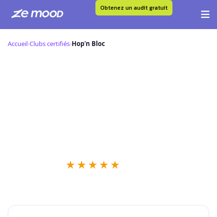
Obtenez un audit gratuit
Aller
au
Accueil
›
Clubs certifiés
›
Hop'n Bloc
contenu
H
Hop'n Bloc — Club Certifié Ze Mood
📍 ,
★
★
★
★
★
1 retours