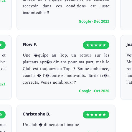
2024
recevoir dans ces conditions est juste
inadmissible !!
Google · Déc 2023
Flow F.
Jea
★
★★★★★
 et
Une �quipe au Top, un retour sur les
Vo
ive
plateaux apr�s dix ans pour ma part, mais le
Mu
 de
Club est toujours au Top. ? Bonne ambiance,
rem
coachs � l'�coute et motivants. Tarifs tr�s
fa
corrects. Venez nombreux! ?
l'a
2021
Google · Oct 2020
Christophe B.
☆
★★★★★
nne
Un club � dimension himaine
ile