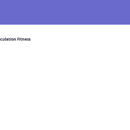
sculation Fitness
alterophilie Musculation Fitness —
es, 13800 Istres
rs