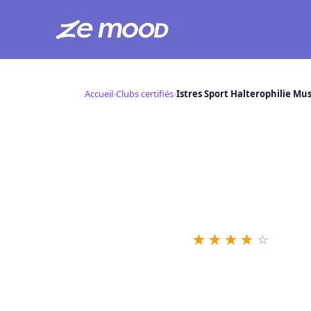
Aller
au
Accueil
›
Clubs certifiés
›
Istres Sport Halterophilie Mu
contenu
Istres Sport H
Mood
I
📍 Chem. de la Combe aux Fe
★
★
★
★
☆
11 retou