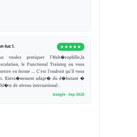
n-luc l.
★★★★★
us voulez pratiquer l'Halt�rophilie,la
sculation, le Functional Training ou vous
ettre en forme ... C'est l'endroit qu'il vous
ut. Entra�nement adapt� du d�butant �
thl�te de niveau international .
Google · Sep 2020