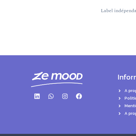
Label indépendan
Infor
A pro
Politi
Menti
A pro