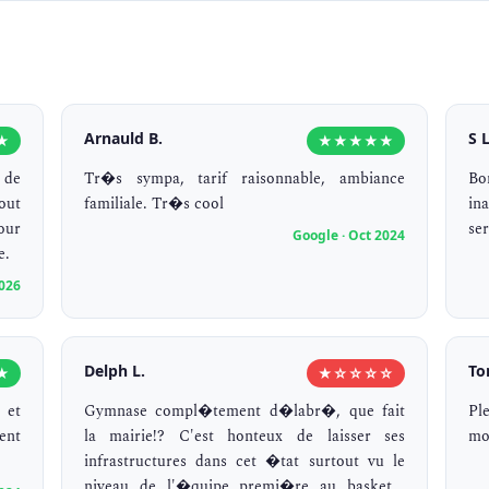
Arnauld B.
S L
★
★★★★★
 de
Tr�s sympa, tarif raisonnable, ambiance
Bo
out
familiale. Tr�s cool
in
our
se
Google · Oct 2024
e.
2026
Delph L.
To
★
★☆☆☆☆
 et
Gymnase compl�tement d�labr�, que fait
Pl
ent
la mairie!? C'est honteux de laisser ses
mo
infrastructures dans cet �tat surtout vu le
niveau de l'�quipe premi�re au basket...