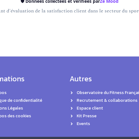
🛡️ Données collectées et vérifiées par
Ze Mood
t d'évaluation de la satisfaction client dans le secteur du sport
mations
Autres
pos
Observatoire du Fitness Françai
que de confidentialité
Recrutement & collaborations
ons Légales
Espace client
pos des cookies
Kit Presse
Events