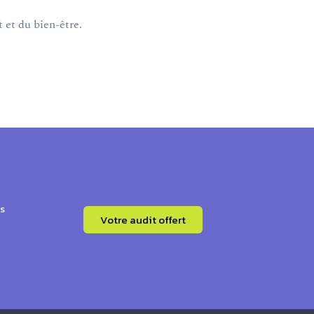
 et du bien-être.
s
Votre audit offert