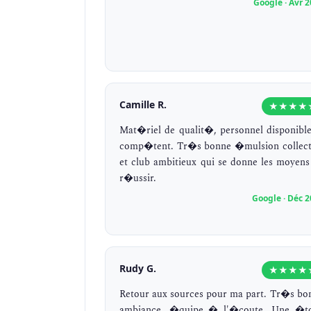
Google · Avr 
Camille R.
★★★★
Mat�riel de qualit�, personnel disponible
comp�tent. Tr�s bonne �mulsion collect
et club ambitieux qui se donne les moyens
r�ussir.
Google · Déc 
Rudy G.
★★★★
Retour aux sources pour ma part. Tr�s bo
ambiance, �quipe � l'�coute. Une �to