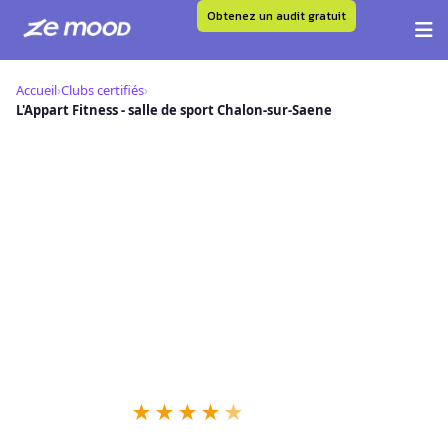
Obtenez un audit gratuit
Aller
au
Accueil
›
Clubs certifiés
›
contenu
L'Appart Fitness - salle de sport Chalon-sur-Saene
L
L'Appart Fitness - salle de sport
Chalon-sur-Saene — Club Certifié
Ze Mood
📍 19 Rue au Change, 71100 Chalon-sur-Saene
★
★
★
★
★
52 retours