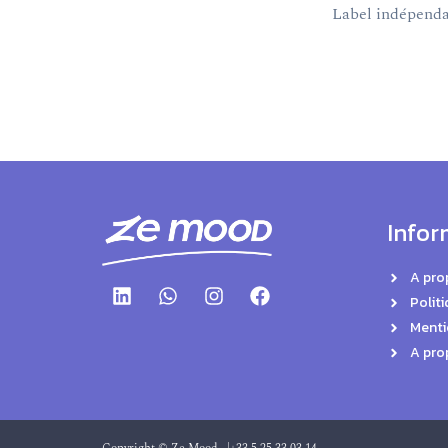
Label indépendan
Infor
A pro
Politi
Menti
A pro