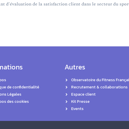
t d'évaluation de la satisfaction client dans le secteur du sport
mations
Autres
pos
Observatoire du Fitness Françai
que de confidentialité
Recrutement & collaborations
ons Légales
Espace client
pos des cookies
Kit Presse
Events