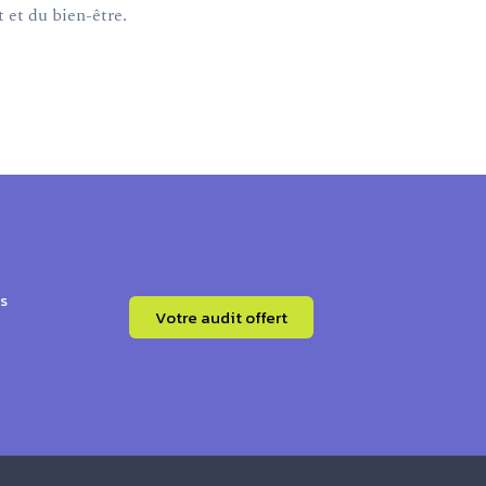
 et du bien-être.
s
Votre audit offert