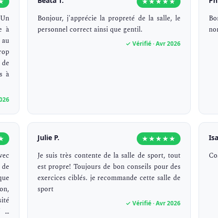
Beata T.
Ph
★
★★★★★
 Un
Bonjour, j'apprécie la propreté de la salle, le
Bo
e à
personnel correct ainsi que gentil.
no
 au
✓ Vérifié · Avr 2026
rop
 de
s à
2026
Julie P.
Isa
★
★★★★★
vec
Je suis très contente de la salle de sport, tout
Co
de
est propre! Toujours de bon conseils pour des
que
exercices ciblés. je recommande cette salle de
on,
sport
ité
✓ Vérifié · Avr 2026
é …