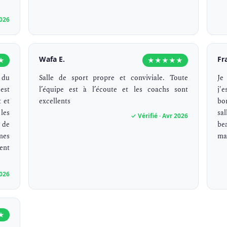
2026
Wafa E.
Fr
★
★★★★★
 du
Salle de sport propre et conviviale. Toute
Je
est
l’équipe est à l’écoute et les coachs sont
j'
 et
excellents
bo
les
sal
✓ Vérifié · Avr 2026
 de
be
mes
mai
ent
2026
★