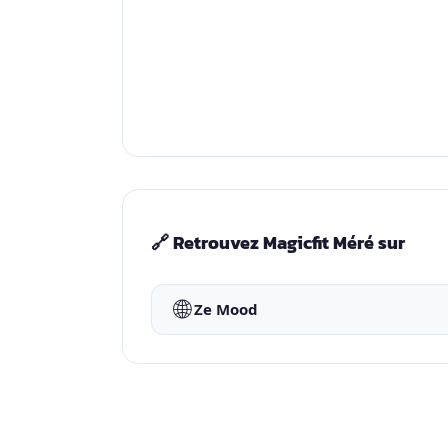
🔗 Retrouvez Magicfit Méré sur
🌐
Ze Mood