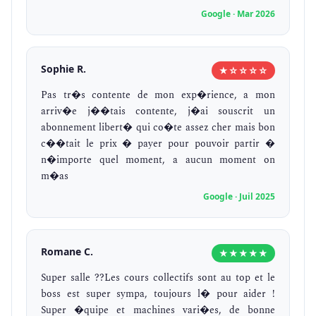
Google · Mar 2026
Sophie R.
★☆☆☆☆
Pas tr�s contente de mon exp�rience, a mon
arriv�e j��tais contente, j�ai souscrit un
abonnement libert� qui co�te assez cher mais bon
c��tait le prix � payer pour pouvoir partir �
n�importe quel moment, a aucun moment on
m�as
Google · Juil 2025
Romane C.
★★★★★
Super salle ??Les cours collectifs sont au top et le
boss est super sympa, toujours l� pour aider !
Super �quipe et machines vari�es, de bonne