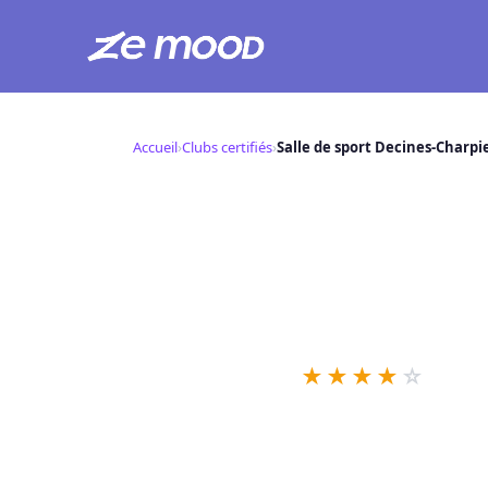
Aller
au
Accueil
›
Clubs certifiés
›
Salle de sport Decines-Charpie
contenu
Salle de sport
Mood
S
📍 2 Av. Simone Veil, 6915
★
★
★
★
☆
133 ret