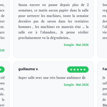
re,
Sauna encore en panne depuis plus de 2
In
ace
semaines, ce matin aucun papier dans la salle
re
 de
pour nettoyer les machines, toute la semaine
en
est
dernière pas de savon dans les vestiaires
de
nt.
hommes , les machines en mauvais état … la
l'
urs
salle est à l’abandon… Je pense résilier
vie
les
prochainement vu la dégradation…
so
Google · Mai 2026
2026
guillaume v.
Fa
★
★★★★★
tif
Super salle avec une très bonne ambiance 👍
Je
son
sa
Google · Mai 2026
nt,
po
le.
ét
 le
de
yer
Mai