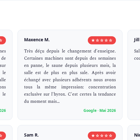
Maxence M.
Jil
☆
★☆☆☆☆
nes
Très déçu depuis le changement d'enseigne.
Sa
 de
Certaines machines sont depuis des semaines
co
sur
en panne, le saune depuis plusieurs mois, la
 le
salle est de plus en plus sale. Après avoir
lle
échangé avec plusieurs adhérents nous avons
ons
tous la même impression: concentration
 le
exclusive sur l'hyrox. C'est certes la tendance
du moment mais…
2026
Google · Mai 2026
Sam R.
Ni
☆
★☆☆☆☆