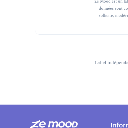
Ze Mood est un lab
données sont co
sollicité, modéré
Label indépendan
Infor