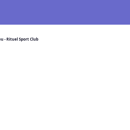
u - Rituel Sport Club
 Decines-Charpieu - Rituel Sport C
0 Decines-Charpieu
ours