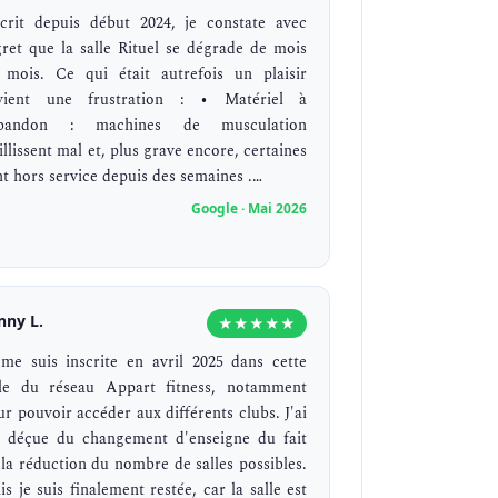
scrit depuis début 2024, je constate avec
gret que la salle Rituel se dégrade de mois
 mois. Ce qui était autrefois un plaisir
vient une frustration : • ​Matériel à
abandon : machines de musculation
illissent mal et, plus grave encore, certaines
nt hors service depuis des semaines .…
Google · Mai 2026
nny L.
★★★★★
 me suis inscrite en avril 2025 dans cette
lle du réseau Appart fitness, notamment
ur pouvoir accéder aux différents clubs. J'ai
é déçue du changement d'enseigne du fait
 la réduction du nombre de salles possibles.
s je suis finalement restée, car la salle est