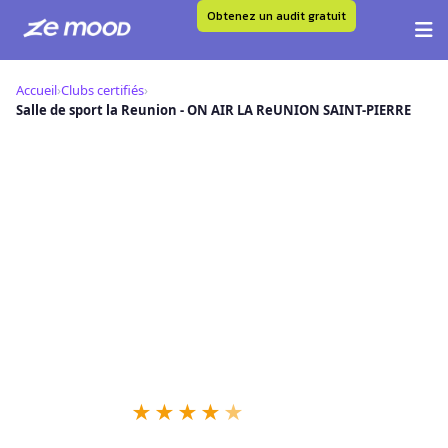
Obtenez un audit gratuit
Aller
au
Accueil
›
Clubs certifiés
›
contenu
Salle de sport la Reunion - ON AIR LA ReUNION SAINT-PIERRE
S
Salle de sport la Reunion - ON AIR
LA ReUNION SAINT-PIERRE — Club
Certifié Ze Mood
📍 9 Rue Des Olivines, 97410 Saint-Pierre
★
★
★
★
★
58 retours