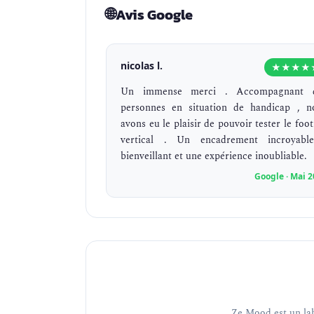
🌐
Avis Google
nicolas l.
★★★★
Un immense merci . Accompagnant 
personnes en situation de handicap , n
avons eu le plaisir de pouvoir tester le foo
vertical . Un encadrement incroyabl
bienveillant et une expérience inoubliable.
Google · Mai 
Ze Mood est un lab