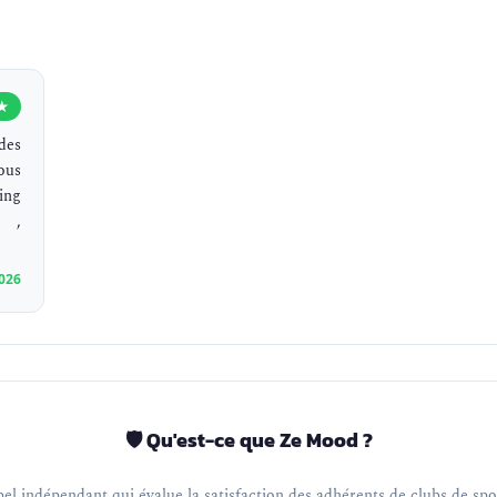
★
des
ous
ting
e ,
2026
🛡️ Qu'est-ce que Ze Mood ?
el indépendant qui évalue la satisfaction des adhérents de clubs de spor