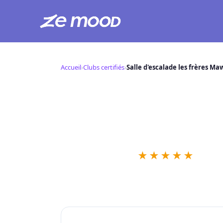
Aller
au
Accueil
›
Clubs certifiés
›
Salle d'escalade les frères M
contenu
Salle d'escal
S
📍 ,
★
★
★
★
★
1 retour