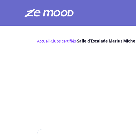
Aller
au
Accueil
›
Clubs certifiés
›
Salle d'Escalade Marius Miche
contenu
Salle d'Escal
S
📍 ,