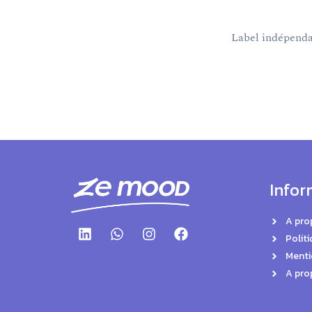
Label indépendan
Infor
A pro
Politi
Menti
A pro