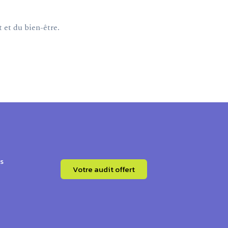
 et du bien-être.
s
Votre audit offert