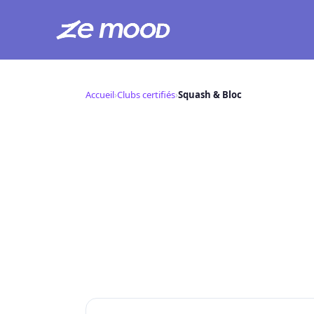
Aller
au
Accueil
›
Clubs certifiés
›
Squash & Bloc
contenu
Squash & Bloc
S
📍 ,