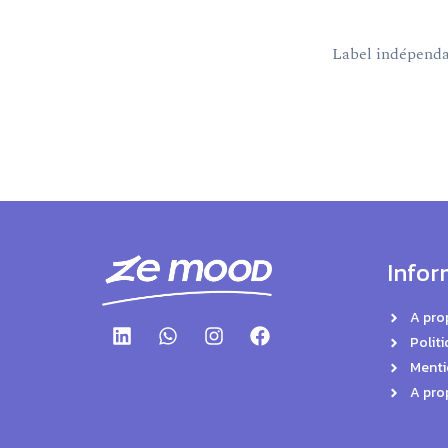
Label indépendan
Infor
A pro
Politi
Menti
A pro