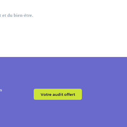
 et du bien-être.
s
Votre audit offert