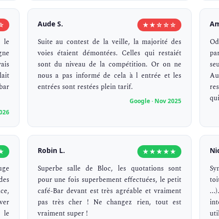
Aude S.
Am
☆
★★☆☆☆
 le
Suite au contest de la veille, la majorité des
Od
gne
voies étaient démontées. Celles qui restaiét
pa
ais
sont du niveau de la compétition. Or on ne
se
ait
nous a pas informé de cela à l entrée et les
Au
bar
entrées sont restées plein tarif.
re
qui
Google · Nov 2025
2026
Robin L.
Ni
★
★★★★★
uge
Superbe salle de Bloc, les quotations sont
Sy
des
pour une fois superbement effectuées, le petit
to
ce,
café-Bar devant est très agréable et vraiment
..
ver
pas très cher ! Ne changez rien, tout est
in
 le
vraiment super !
ut