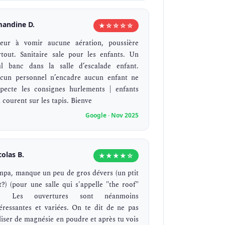
andine D.
★☆☆☆☆
eur à vomir aucune aération, poussière
rtout. Sanitaire sale pour les enfants. Un
ul banc dans la salle d’escalade enfant.
cun personnel n’encadre aucun enfant ne
specte les consignes hurlements | enfants
 courent sur les tapis. Bienve
Google · Nov 2025
colas B.
★★★★☆
mpa, manque un peu de gros dévers (un ptit
it?) (pour une salle qui s'appelle "the roof"
.). Les ouvertures sont néanmoins
téressantes et variées. On te dit de ne pas
iliser de magnésie en poudre et après tu vois