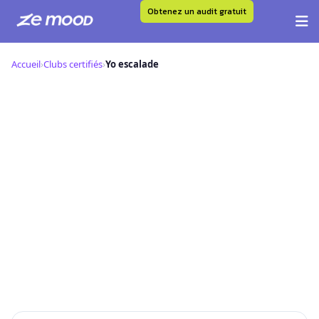
Obtenez un audit gratuit
Aller
au
Accueil
›
Clubs certifiés
›
Yo escalade
contenu
Y
Yo escalade — Club Certifié Ze
Mood
📍 ,